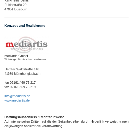
Karl-Heinz Bents
Fuldastraße 29
47051 Duisburg
Konzept und Realisierung
mediartis GmbH
Webdesign – Drucksachen – Werbemittel
Hardter Waldstraße 148
41169 Mönchengladbach
fon 02161 / 69 76 217
fax 02161 / 69 76 219
info@mediartis.de
www.mediartis.de
Haftungsausschluss / Rechtshinweise
Auf Internetseiten Dritter, auf die der Seitenbetreiber durch Hyperlink verweist, tragen
die jeweiligen Anbieter die Verantwortung.