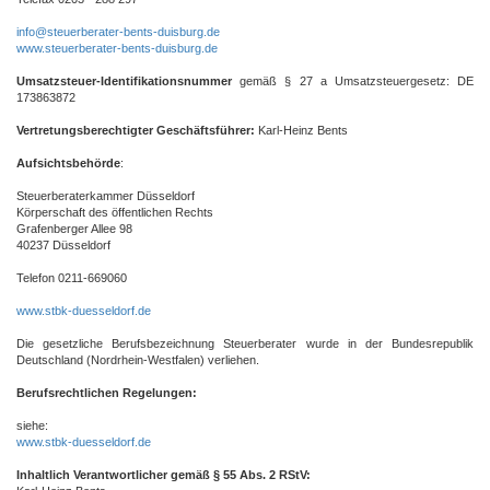
info@steuerberater-bents-duisburg.de
www.steuerberater-bents-duisburg.de
Umsatzsteuer-Identifikationsnummer
gemäß § 27 a Umsatzsteuergesetz: DE
173863872
Vertretungsberechtigter Geschäftsführer:
Karl-Heinz Bents
Aufsichtsbehörde
:
Steuerberaterkammer Düsseldorf
Körperschaft des öffentlichen Rechts
Grafenberger Allee 98
40237 Düsseldorf
Telefon 0211-669060
www.stbk-duesseldorf.de
Die gesetzliche Berufsbezeichnung Steuerberater wurde in der Bundesrepublik
Deutschland (Nordrhein-Westfalen) verliehen.
Berufsrechtlichen Regelungen:
siehe:
www.stbk-duesseldorf.de
Inhaltlich Verantwortlicher gemäß § 55 Abs. 2 RStV: